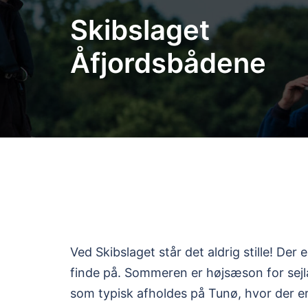
Skip
Skibslaget
to
content
Åfjordsbådene
Ved Skibslaget står det aldrig stille! Der 
finde på. Sommeren er højsæson for sejlads
som typisk afholdes på Tunø, hvor der er 