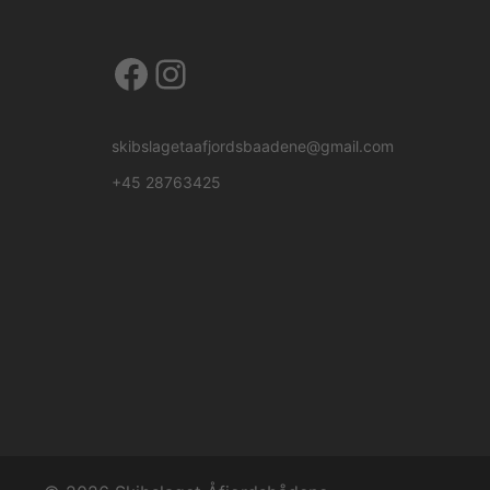
Facebook
Instagram
skibslagetaafjordsbaadene@gmail.com
+45 28763425